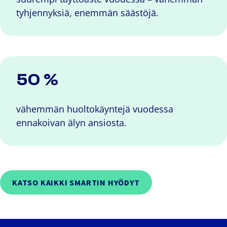
tyhjennyksiä, enemmän säästöjä.
50 %
vähemmän huoltokäyntejä vuodessa
ennakoivan älyn ansiosta.
KATSO KAIKKI SMARTIN HYÖDYT