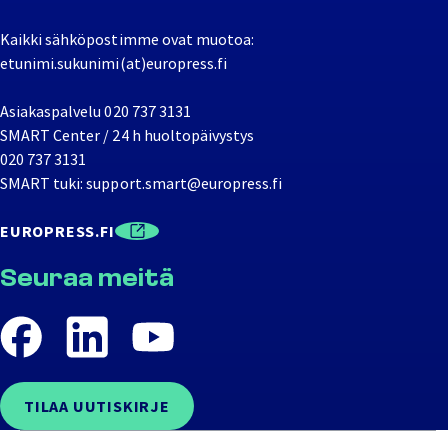
Kaikki sähköpostimme ovat muotoa:
etunimi.sukunimi(at)europress.fi
Asiakaspalvelu
020 737 3131
SMART Center / 24 h huoltopäivystys
020 737 3131
SMART tuki:
support.smart@europress.fi
EUROPRESS.FI
Seuraa meitä
TILAA UUTISKIRJE