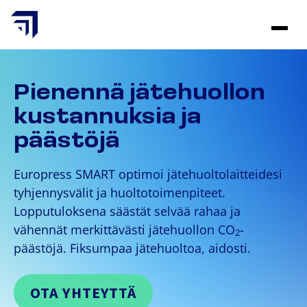
Siirry
sisältöön
Pienennä jätehuollon
kustannuksia ja
päästöjä
Europress SMART optimoi jätehuoltolaitteidesi
tyhjennysvälit ja huoltotoimenpiteet.
Lopputuloksena säästät selvää rahaa ja
vähennät merkittävästi jätehuollon CO
-
2
päästöjä. Fiksumpaa jätehuoltoa, aidosti.
OTA YHTEYTTÄ