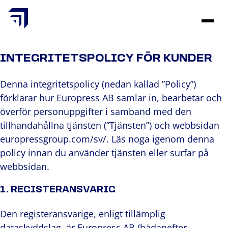
Skip
to
content
INTEGRITETSPOLICY FÖR KUNDER
Denna integritetspolicy (nedan kallad ”Policy”)
förklarar hur Europress AB samlar in, bearbetar och
överför personuppgifter i samband med den
tillhandahållna tjänsten (”Tjänsten”) och webbsidan
europressgroup.com/sv/. Läs noga igenom denna
policy innan du använder tjänsten eller surfar på
webbsidan.
1.
REGISTERANSVARIG
Den registeransvarige, enligt tillämplig
dataskyddslag, är Europress AB (hädanefter